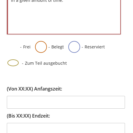
in a given amount of time.
-
Frei
-
Belegt
-
Reserviert
·
-
Zum Teil ausgebucht
(Von XX:XX) Anfangszeit:
(Bis XX:XX) Endzeit: